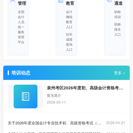
管理
教育
通道
全国
会计
职称
会计
继续
培训
人员
教育
职称
统一
入口
报名
服务
往年
入口
管理
成绩
平台
查询
入口
培训动态
更多 >
泉州考区2026年度初、高级会计资格考试
值班电话及出行等有关事项的公告
暂无简介
2026-05-11
关于2026年度全国会计专业技术初、高级资格考试（福建考区）准考证打印的通知
2026-04-21